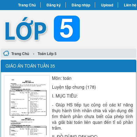
Trang Chủ
Đăng ký
Đăng nhập
Upload
Liên hệ
›
Trang Chủ
Toán Lớp 5
GIÁO ÁN TOÁN TUẦN 35
Môn: toán
Luyện tập chung (178)
I. MỤC TIÊU:
- Giúp HS tiếp tục củng cố các kĩ năng
thực hành tính nhân chia và vận dụng để
tìm thành phần chưa biết của phép tính
và giải bài toán liên quan đến tỉ số phần
trăm.
II. ĐỒ DÙNG DẠY HỌC: