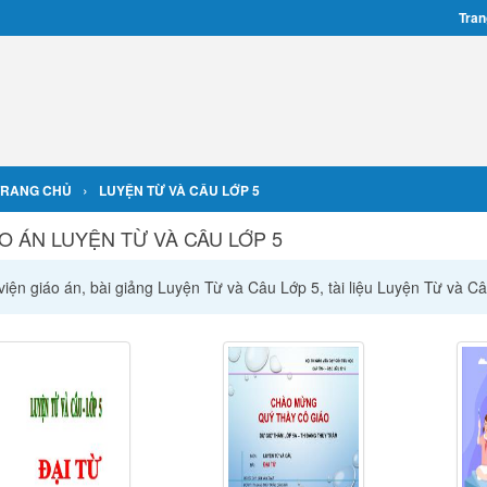
Tran
›
TRANG CHỦ
LUYỆN TỪ VÀ CÂU LỚP 5
O ÁN LUYỆN TỪ VÀ CÂU LỚP 5
viện giáo án, bài giảng Luyện Từ và Câu Lớp 5, tài liệu Luyện Từ và C