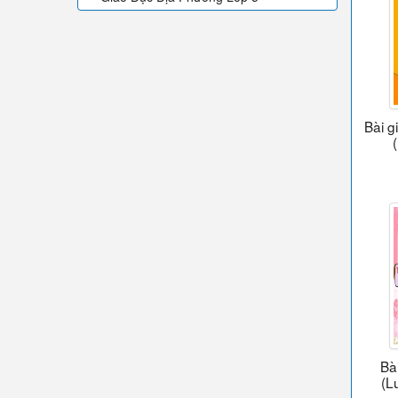
Bài g
Bà
(L