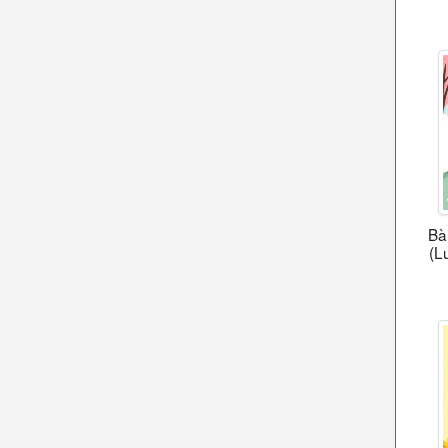
Bà
(L