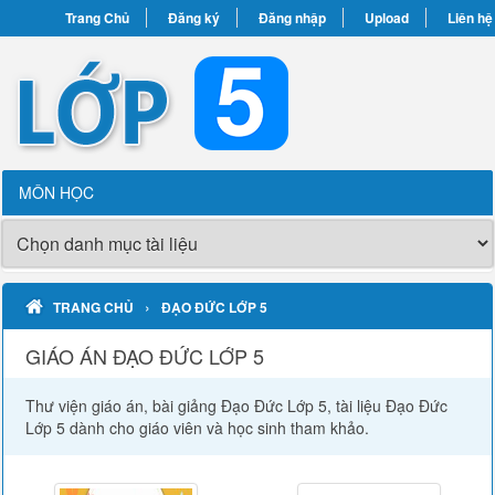
Trang Chủ
Đăng ký
Đăng nhập
Upload
Liên hệ
MÔN HỌC
›
TRANG CHỦ
ĐẠO ĐỨC LỚP 5
GIÁO ÁN ĐẠO ĐỨC LỚP 5
Thư viện giáo án, bài giảng Đạo Đức Lớp 5, tài liệu Đạo Đức
Lớp 5 dành cho giáo viên và học sinh tham khảo.