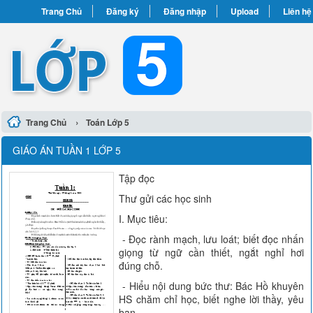
Trang Chủ
Đăng ký
Đăng nhập
Upload
Liên hệ
›
Trang Chủ
Toán Lớp 5
GIÁO ÁN TUẦN 1 LỚP 5
Tập đọc
Thư gửi các học sinh
I. Mục tiêu:
- Đọc rành mạch, lưu loát; biết đọc nhấn
giọng từ ngữ cần thiết, ngắt nghỉ hơi
đúng chỗ.
- Hiểu nội dung bức thư: Bác Hồ khuyên
HS chăm chỉ học, biết nghe lời thầy, yêu
bạn