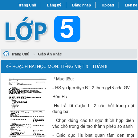
Trang Chủ
Đăng ký
Đăng nhập
Upload
Liên hệ
›
Trang Chủ
Giáo Án Khác
KẾ HOẠCH BÀI HỌC MÔN: TIẾNG VIỆT 3 - TUẦN 9
I/ Mục tiêu:
- HS yu lµm ®­ỵc BT 2 theo gỵi ý cđa GV.
Rèn Hs
-Hs trả lời được 1 –2 câu hỏi trong nội
dung bài.
- Chọn đúng các từ ngữ thích hợp điền
vào chỗ trống để tạo thành phép so sánh
- Giáo dục Hs biết quan tâm đến mọi