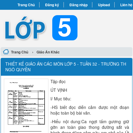
Trang Chủ
Đăng ký
Đăng nhập
Upload
Liên hệ
›
Trang Chủ
Giáo Án Khác
THIẾT KẾ GIÁO ÁN CÁC MÔN LỚP 5 - TUẦN 32 - TRƯỜNG TH
NGÔ QUYỀN
Tập đọc
ÚT VỊNH
I/ Mục tiêu:
-HS biết đọc diễn cảm được một đoạn
hoặc toàn bộ bài văn.
-Hiểu nội dung:Ca ngợi tấm gương giữ
gỡn an toàn giao thong đường sắt và
hành đọng dũng cảm cứu em nhỏ của Út