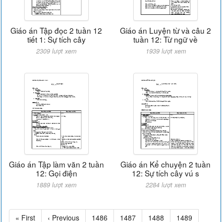
Giáo án Tập đọc 2 tuần 12
Giáo án Luyện từ và câu 2
tiết 1: Sự tích cây
tuần 12: Từ ngữ về
2309 lượt xem
1939 lượt xem
Giáo án Tập làm văn 2 tuần
Giáo án Kể chuyện 2 tuần
12: Gọi điện
12: Sự tích cây vú s
1889 lượt xem
2284 lượt xem
« First
‹ Previous
1486
1487
1488
1489