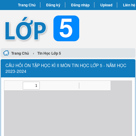
Trang Chủ
Đăng ký
Đăng nhập
Upload
Liên hệ
›
Trang Chủ
Tin Học Lớp 5
CÂU HỎI ÔN TẬP HỌC KÌ II MÔN TIN HỌC LỚP 5 - NĂM HỌC
2023-2024