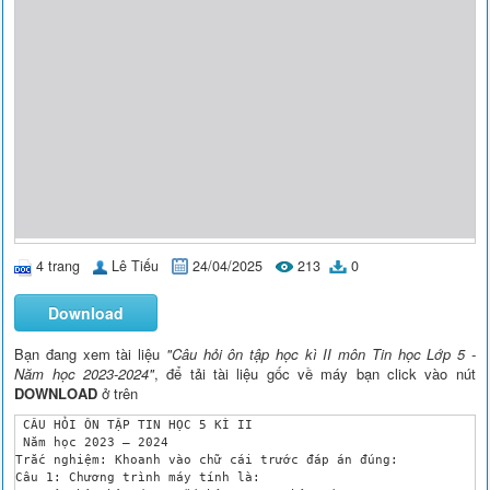
4 trang
Lê Tiếu
24/04/2025
213
0
Download
Bạn đang xem tài liệu
"Câu hỏi ôn tập học kì II môn Tin học Lớp 5 -
Năm học 2023-2024"
, để tải tài liệu gốc về máy bạn click vào nút
DOWNLOAD
ở trên
 CÂU HỎI ÔN TẬP TIN HỌC 5 KÌ II

 Năm học 2023 – 2024

Trắc nghiệm: Khoanh vào chữ cái trước đáp án đúng:

Câu 1: Chương trình máy tính là: 
