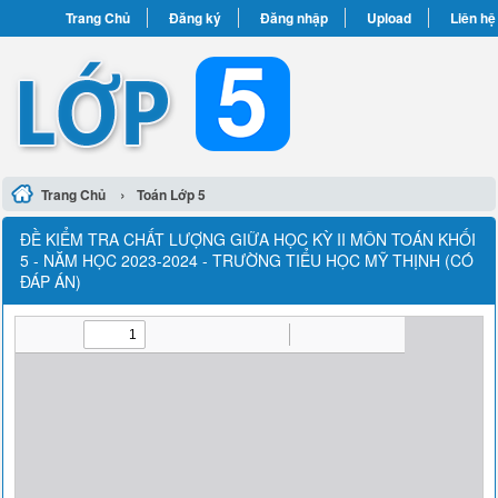
Trang Chủ
Đăng ký
Đăng nhập
Upload
Liên hệ
›
Trang Chủ
Toán Lớp 5
ĐỀ KIỂM TRA CHẤT LƯỢNG GIỮA HỌC KỲ II MÔN TOÁN KHỐI
5 - NĂM HỌC 2023-2024 - TRƯỜNG TIỂU HỌC MỸ THỊNH (CÓ
ĐÁP ÁN)