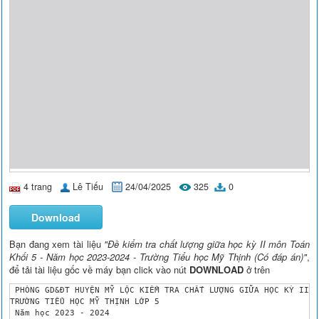
4 trang
Lê Tiếu
24/04/2025
325
0
Download
Bạn đang xem tài liệu
"Đề kiểm tra chất lượng giữa học kỳ II môn Toán
Khối 5 - Năm học 2023-2024 - Trường Tiểu học Mỹ Thịnh (Có đáp án)"
,
để tải tài liệu gốc về máy bạn click vào nút
DOWNLOAD
ở trên
 PHÒNG GD&ĐT HUYỆN MỸ LỘC KIỂM TRA CHẤT LƯỢNG GIỮA HỌC KỲ II 

TRƯỜNG TIỂU HỌC MỸ THỊNH LỚP 5 

 Năm học 2023 - 2024 
