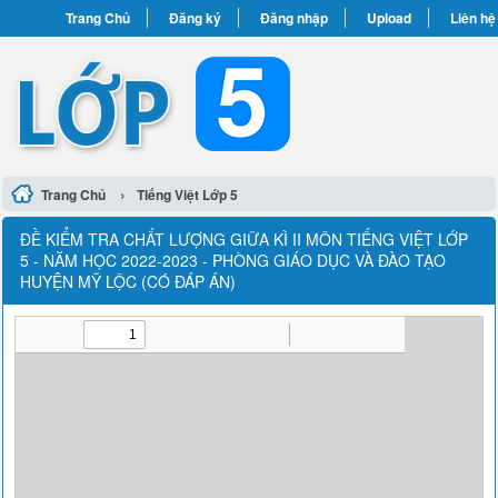
Trang Chủ
Đăng ký
Đăng nhập
Upload
Liên hệ
›
Trang Chủ
Tiếng Việt Lớp 5
ĐỀ KIỂM TRA CHẤT LƯỢNG GIỮA KÌ II MÔN TIẾNG VIỆT LỚP
5 - NĂM HỌC 2022-2023 - PHÒNG GIÁO DỤC VÀ ĐÀO TẠO
HUYỆN MỸ LỘC (CÓ ĐÁP ÁN)