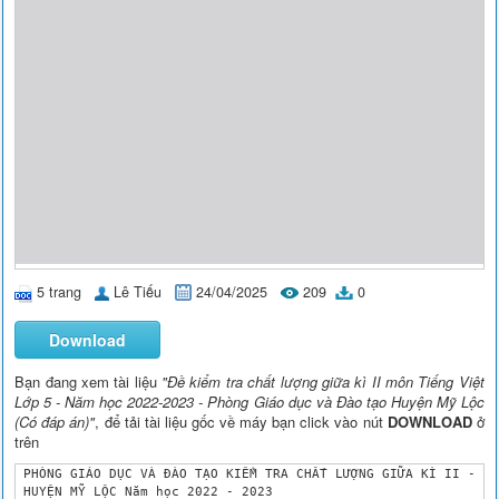
5 trang
Lê Tiếu
24/04/2025
209
0
Download
Bạn đang xem tài liệu
"Đề kiểm tra chất lượng giữa kì II môn Tiếng Việt
Lớp 5 - Năm học 2022-2023 - Phòng Giáo dục và Đào tạo Huyện Mỹ Lộc
(Có đáp án)"
, để tải tài liệu gốc về máy bạn click vào nút
DOWNLOAD
ở
trên
 PHÒNG GIÁO DỤC VÀ ĐÀO TẠO KIỂM TRA CHẤT LƯỢNG GIỮA KÌ II - LỚ
 HUYỆN MỸ LỘC Năm học 2022 - 2023
