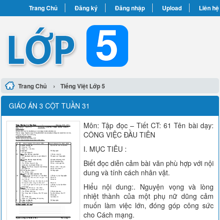
Trang Chủ
Đăng ký
Đăng nhập
Upload
Liên hệ
›
Trang Chủ
Tiếng Việt Lớp 5
GIÁO ÁN 3 CỘT TUẦN 31
Môn: Tập đọc – Tiết CT: 61 Tên bài dạy:
CÔNG VIỆC ĐẦU TIÊN
I. MỤC TIÊU :
Biết đọc diễn cảm bài văn phù hợp với nội
dung và tính cách nhân vật.
Hiểu nội dung:. Nguyện vọng và lòng
nhiệt thành của một phụ nữ dũng cảm
muốn làm việc lớn, đóng góp công sức
cho Cách mạng.