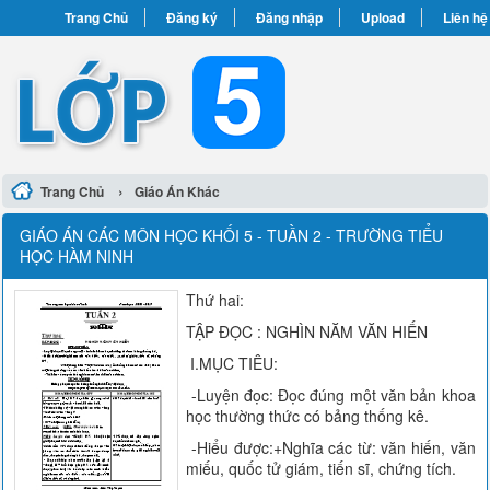
Trang Chủ
Đăng ký
Đăng nhập
Upload
Liên hệ
›
Trang Chủ
Giáo Án Khác
GIÁO ÁN CÁC MÔN HỌC KHỐI 5 - TUẦN 2 - TRƯỜNG TIỂU
HỌC HÀM NINH
Thứ hai:
TẬP ĐỌC : NGHÌN NĂM VĂN HIẾN
I.MỤC TIÊU:
-Luyện đọc: Đọc đúng một văn bản khoa
học thường thức có bảng thống kê.
-Hiểu được:+Nghĩa các từ: văn hiến, văn
miếu, quốc tử giám, tiến sĩ, chứng tích.