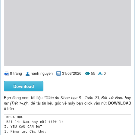
8 trang
hạnh nguyên
31/03/2026
55
0
Download
Bạn đang xem tài liệu
"Giáo án Khoa học 5 - Tuần 23, Bài 14: Nam hay
nữ (Tiết 1+2)"
, để tải tài liệu gốc về máy bạn click vào nút
DOWNLOAD
ở trên
 KHOA HỌC

 Bài 14: Nam hay nữ( tiết 1)

I. YÊU CẦU CẦN ĐẠT

1. Năng lực đặc thù:
