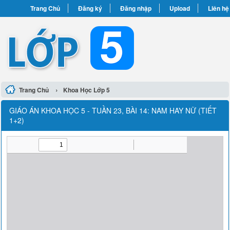
Trang Chủ
Đăng ký
Đăng nhập
Upload
Liên hệ
›
Trang Chủ
Khoa Học Lớp 5
GIÁO ÁN KHOA HỌC 5 - TUẦN 23, BÀI 14: NAM HAY NỮ (TIẾT
1+2)