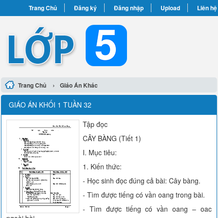
Trang Chủ
Đăng ký
Đăng nhập
Upload
Liên hệ
›
Trang Chủ
Giáo Án Khác
GIÁO ÁN KHỐI 1 TUẦN 32
Tập đọc
CÂY BÀNG (Tiết 1)
I. Mục tiêu:
1. Kiến thức:
- Học sinh đọc đúng cả bài: Cây bàng.
- Tìm được tiếng có vần oang trong bài.
- Tìm được tiếng có vần oang – oac