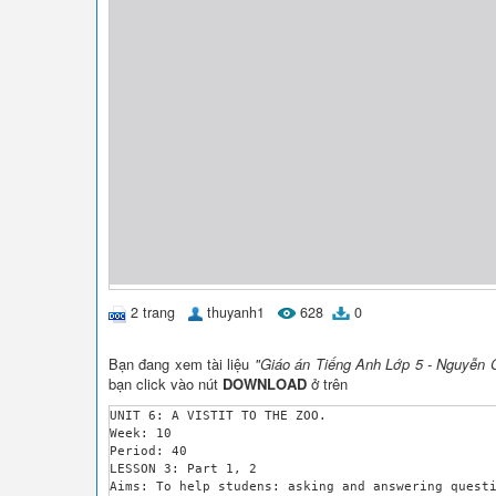
2 trang
thuyanh1
628
0
Bạn đang xem tài liệu
"Giáo án Tiếng Anh Lớp 5 - Nguyễn Cẩ
bạn click vào nút
DOWNLOAD
ở trên
UNIT 6: A VISTIT TO THE ZOO.

Week: 10

Period: 40

LESSON 3: Part 1, 2

Aims: To help studens: asking and answering questi