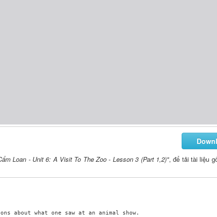
Down
m Loan - Unit 6: A Visit To The Zoo - Lesson 3 (Part 1,2)"
, để tải tài liệu
ons about what one saw at an animal show.
