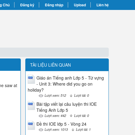
g Chủ
Đăng ký
Đăng nhập
Upload
Liên hệ
TÀI LIỆU LIÊN QUAN
Giáo án Tiếng anh Lớp 5 - Từ vựng
- Unit 3: Where did you go on
one saw at
holiday?
Lượt xem: 512
Lượt tải: 0
Bài tập viết lại câu luyện thi IOE
Tiếng Anh Lớp 5
Lượt xem: 442
Lượt tải: 0
Đề thi IOE lớp 5 - Vòng 24
Lượt xem: 1013
Lượt tải: 1