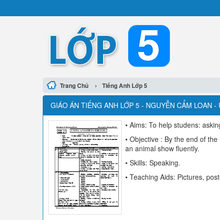
›
Trang Chủ
Tiếng Anh Lớp 5
GIÁO ÁN TIẾNG ANH LỚP 5 - NGUYỄN CẨM LOAN - UN
• Aims: To help studens: aski
• Objective : By the end of th
an animal show fluently.
• Skills: Speaking.
• Teaching Aids: Pictures, post