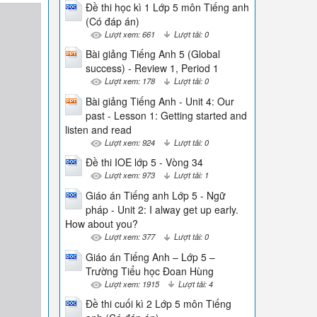
Đề thi học kì 1 Lớp 5 môn Tiếng anh
(Có đáp án)
Lượt xem: 661
Lượt tải: 0
Bài giảng Tiếng Anh 5 (Global
success) - Review 1, Period 1
Lượt xem: 178
Lượt tải: 0
Bài giảng Tiếng Anh - Unit 4: Our
past - Lesson 1: Getting started and
listen and read
Lượt xem: 924
Lượt tải: 0
Đề thi IOE lớp 5 - Vòng 34
Lượt xem: 973
Lượt tải: 1
Giáo án Tiếng anh Lớp 5 - Ngữ
pháp - Unit 2: I alway get up early.
How about you?
Lượt xem: 377
Lượt tải: 0
Giáo án Tiếng Anh – Lớp 5 –
Trường Tiểu học Đoan Hùng
Lượt xem: 1915
Lượt tải: 4
Đề thi cuối kì 2 Lớp 5 môn Tiếng