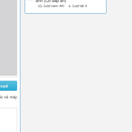
anh (Có đáp án)
Lượt xem: 441
Lượt tải: 0
load
 gốc về máy