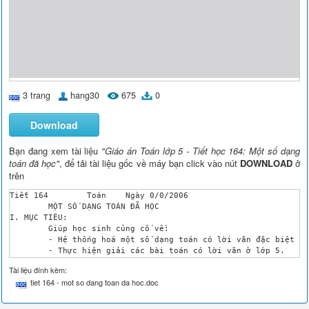
3 trang
hang30
675
0
Download
Bạn đang xem tài liệu
"Giáo án Toán lớp 5 - Tiết học 164: Một số dạng
toán đã học"
, để tải tài liệu gốc về máy bạn click vào nút
DOWNLOAD
ở
trên
Tiết 164	Toán	Ngày 0/0/2006

	MỘT SỐ DẠNG TOÁN ĐÃ HỌC

I. MỤC TIÊU:

	Giúp học sinh củng cố về:

	- Hệ thống hoá một số dạng toán có lời văn đặc biệt đã học.

	- Thực hiện giải các bài toán có lời văn ở lớp 5.

II. CHUẨN BỊ ĐỒ DÙNG DẠY HỌC:

Tài liệu đính kèm:
	Bảng , SGK, phấn

tiet 164 - mot so dang toan da hoc.doc
III. HOẠT ĐỘNG TRÊN LỚP:

HĐ

Giáo viên
