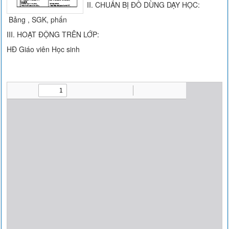
II. CHUẨN BỊ ĐỒ DÙNG DẠY HỌC:
Bảng , SGK, phấn
III. HOẠT ĐỘNG TRÊN LỚP:
HĐ Giáo viên Học sinh