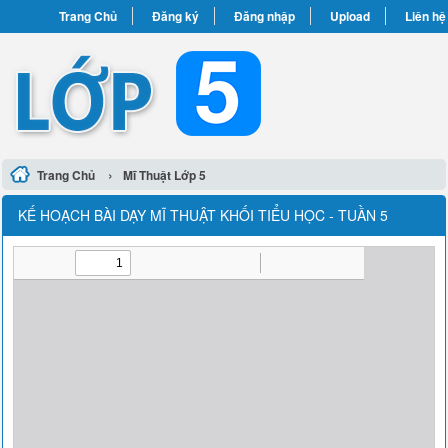
Trang Chủ
Đăng ký
Đăng nhập
Upload
Liên hệ
›
Trang Chủ
Mĩ Thuật Lớp 5
KẾ HOẠCH BÀI DẠY MĨ THUẬT KHỐI TIỂU HỌC - TUẦN 5