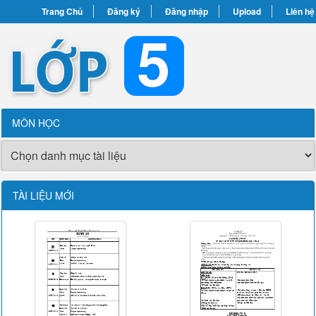
Trang Chủ
Đăng ký
Đăng nhập
Upload
Liên hệ
MÔN HỌC
TÀI LIỆU MỚI