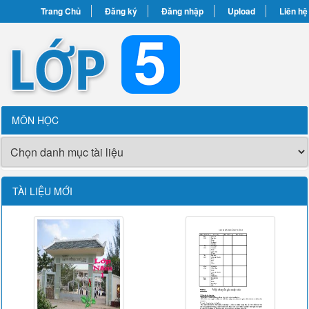
Trang Chủ
Đăng ký
Đăng nhập
Upload
Liên hệ
MÔN HỌC
TÀI LIỆU MỚI