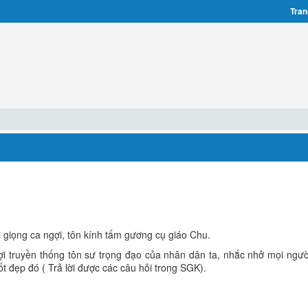
Tran
i giọng ca ngợi, tôn kính tấm gương cụ giáo Chu.
ợi truyền thống tôn sư trọng đạo của nhân dân ta, nhắc nhở mọi ngườ
ốt đẹp đó ( Trả lời được các câu hỏi trong SGK).