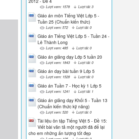
2012 - Đề 4
Lượt xem: 1578
Lượt tải: 3
Giáo án môn Tiếng Việt Lớp 5 -
Tuần 25 (Chuẩn kiến thức)
Lượt xem: 572
Lượt tải: 0
Giáo án Tiếng Việt Lớp 5 - Tuần 24 -
Lê Thành Long
Lượt xem: 485
Lượt tải: 0
Giáo án giảng dạy Lớp 5 tuần 20
Lượt xem: 1843
Lượt tải: 0
Giáo án dạy bài tuần 9 Lớp 5
Lượt xem: 1528
Lượt tải: 0
Giáo án Tuần 7 - Học kỳ 1 Lớp 5
Lượt xem: 1241
Lượt tải: 1
Giáo án giảng dạy Khối 5 - Tuần 13
(Chuẩn kiến thức kỹ năng)
Lượt xem: 520
Lượt tải: 0
Tài liệu ôn tập Tiếng Việt 5 - Đề 15:
Viết bài văn tả một người đã để lại
cho em những ấn tượng tốt đẹp
Lượt xem: 105
Lượt tải: 0