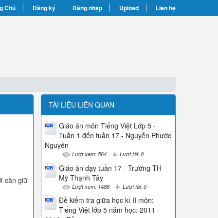
g Chủ
Đăng ký
Đăng nhập
Upload
Liên hệ
TÀI LIỆU LIÊN QUAN
Giáo án môn Tiếng Việt Lớp 5 -
Tuần 1 đến tuần 17 - Nguyễn Phước
Nguyên
Lượt xem: 564
Lượt tải: 0
Giáo án dạy tuần 17 - Trường TH
Mỹ Thạnh Tây
i cần giữ
Lượt xem: 1488
Lượt tải: 0
Đề kiểm tra giữa học kì II môn:
Tiếng Việt lớp 5 năm học: 2011 -