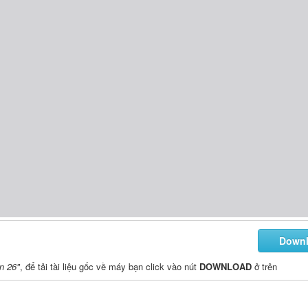
Down
n 26"
, để tải tài liệu gốc về máy bạn click vào nút
DOWNLOAD
ở trên