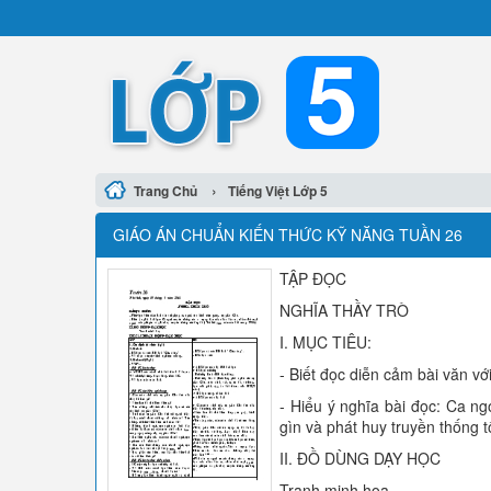
›
Trang Chủ
Tiếng Việt Lớp 5
GIÁO ÁN CHUẨN KIẾN THỨC KỸ NĂNG TUẦN 26
TẬP ĐỌC
NGHĨA THẦY TRÒ
I. MỤC TIÊU:
- Biết đọc diễn cảm bài văn vớ
- Hiểu ý nghĩa bài đọc: Ca ng
gìn và phát huy truyền thống t
II. ĐỒ DÙNG DẠY HỌC
Tranh minh hoạ