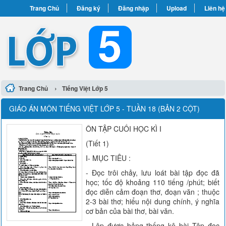
Trang Chủ
Đăng ký
Đăng nhập
Upload
Liên hệ
›
Trang Chủ
Tiếng Việt Lớp 5
GIÁO ÁN MÔN TIẾNG VIỆT LỚP 5 - TUẦN 18 (BẢN 2 CỘT)
ÔN TẬP CUỐI HỌC KÌ I
(Tiết 1)
I- MỤC TIÊU :
- Đọc trôi chảy, lưu loát bài tập đọc đã
học; tốc độ khoảng 110 tiếng /phút; biết
đọc diễn cảm đoạn thơ, đoạn văn ; thuộc
2-3 bài thơ; hiểu nội dung chính, ý nghĩa
cơ bản của bài thơ, bài văn.
- Lập được bảng thống kê bài Tập đọc