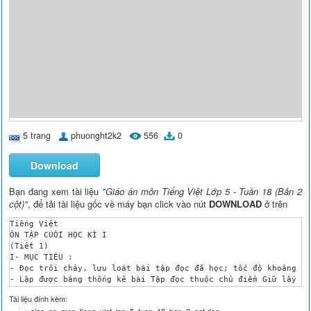
5 trang
phuonght2k2
556
0
Download
Bạn đang xem tài liệu
"Giáo án môn Tiếng Việt Lớp 5 - Tuần 18 (Bản 2
cột)"
, để tải tài liệu gốc về máy bạn click vào nút
DOWNLOAD
ở trên
Tiếng Việt

ÔN TẬP CUỐI HỌC KÌ I

(Tiết 1)

I- MỤC TIÊU : 

- Đọc trôi chảy, lưu loát bài tập đọc đã học; tốc độ khoảng 11
- Lập được bảng thống kê bài Tập đọc thuộc chủ điểm Giữ lấy mà
- Biết nhận xét về nhân vật trong bài đọc theo yêu cầu của BT3
Tài liệu đính kèm:
- HS khá, giỏi đọc diễn cảm bài thơ, bài văn ; nhận biết được 
giao_an_mon_tieng_viet_lop_5_tuan_18_ban_2_cot.doc