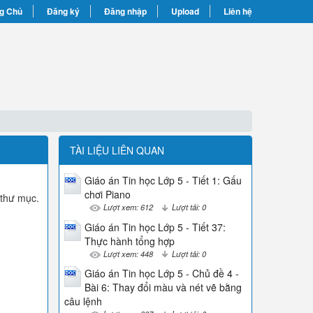
g Chủ
Đăng ký
Đăng nhập
Upload
Liên hệ
TÀI LIỆU LIÊN QUAN
Giáo án Tin học Lớp 5 - Tiết 1: Gấu
chơi Piano
 thư mục.
Lượt xem: 612
Lượt tải: 0
Giáo án Tin học Lớp 5 - Tiết 37:
Thực hành tổng hợp
Lượt xem: 448
Lượt tải: 0
Giáo án Tin học Lớp 5 - Chủ đề 4 -
Bài 6: Thay đổi màu và nét vẽ bằng
câu lệnh