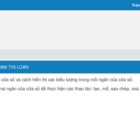
Tran
HẠM THỊ LOAN
n cửa sổ và cách hiển thị các biểu tượng trong mỗi ngăn của cửa sổ;
hai ngăn của cửa sổ để thực hiện các thao tác: tạo, mở, sao chép, xoá