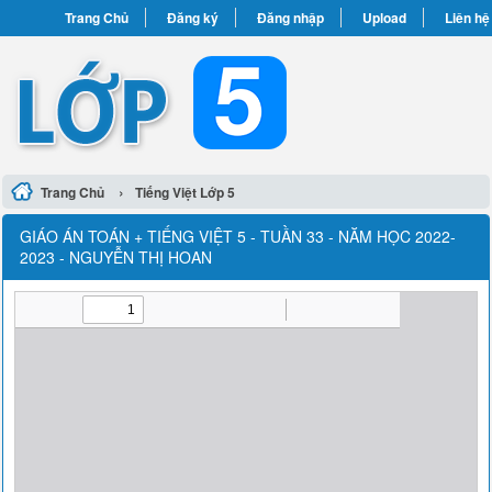
Trang Chủ
Đăng ký
Đăng nhập
Upload
Liên hệ
›
Trang Chủ
Tiếng Việt Lớp 5
GIÁO ÁN TOÁN + TIẾNG VIỆT 5 - TUẦN 33 - NĂM HỌC 2022-
2023 - NGUYỄN THỊ HOAN