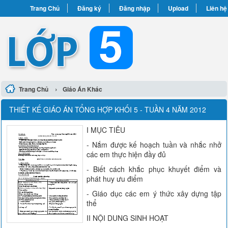
Trang Chủ
Đăng ký
Đăng nhập
Upload
Liên hệ
›
Trang Chủ
Giáo Án Khác
THIẾT KẾ GIÁO ÁN TỔNG HỢP KHỐI 5 - TUẦN 4 NĂM 2012
I MỤC TIÊU
- Nắm được kế hoạch tuần và nhắc nhở
các em thực hiện đầy đủ
- Biết cách khắc phục khuyết điểm và
phát huy ưu điểm
- Giáo dục các em ý thức xây dựng tập
thể
II NỘI DUNG SINH HOẠT