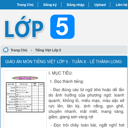
Trang Chủ
Đăng ký
Đăng nhập
Upload
Liên hệ
›
Trang Chủ
Tiếng Việt Lớp 5
GIÁO ÁN MÔN TIẾNG VIỆT LỚP 5 - TUẦN 8 - LÊ THÀNH LONG
I. MỤC TIÊU:
1. Đọc thành tiếng:
- Đọc đúng các từ ngữ khó hoặc dễ lẫn
do ảnh hưởng của phương ngữ: loanh
quanh, khổng lồ, miếu mạo, màu sặc sỡ
rực lên, tân kỳ, ánh nắng, gọn ghẽ,
chuyền nhanh, mải miết, mang vàng,
giẫm, giang sơn vàng rợi
- Đọc trôi chảy toàn bài, ngắt nghỉ hơi