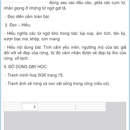
đúng sau các đấu câu, giữa các cụm từ,
nhấn giọng ở những từ ngữ gợi tả.
- Đọc diễn cảm toàn bài.
2. Đọc – Hiểu:
- Hiểu nghĩa các từ ngữ khó trong bài: lúp xúp, ấm tích, tân kỳ,
vượn bạc má, khộp, con mang
- Hiểu nội dung bài: Tình cảm yêu mến, ngưỡng mộ của tác giả
đối với vẽ đẹp của rừng, từ đó cảm nhận được vẻ đẹp kỳ thú của
rừng. vở kịch:
II. ĐỒ DÙNG DẠY HỌC:
- Tranh minh hoạ SGK trang 75.
- Tranh ảnh về rừng và con vật sống trong rừng (nếu có).